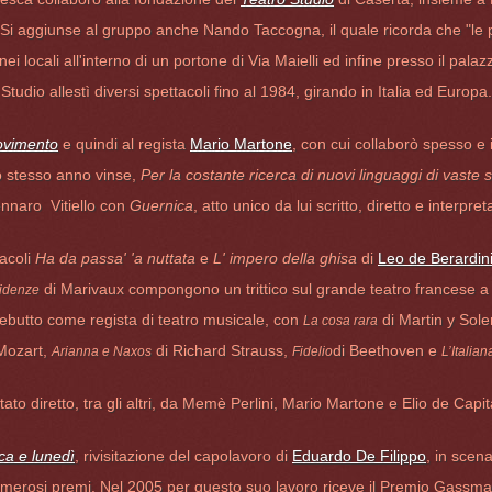
i aggiunse al gruppo anche Nando Taccogna, il quale ricorda che "le 
 nei locali all'interno di un portone di Via Maielli ed infine presso il pala
Studio allestì diversi spettacoli fino al 1984, girando in Italia ed Europa.
ovimento
e quindi al regista
Mario Martone
, con cui collaborò spesso e
lo stesso anno vinse,
Per la costante ricerca di nuovi linguaggi di vaste s
nnaro Vitiello con
Guernica
, atto unico da lui scritto, diretto e interpret
tacoli
Ha da passa' 'a nuttata
e
L' impero della ghisa
di
Leo de Berardin
di Marivaux compongono un trittico sul grande teatro francese a
fidenze
o debutto come regista di teatro musicale, con
di Martin y Sole
La cosa rara
Mozart,
di Richard Strauss,
di Beethoven e
Arianna e Naxos
Fidelio
L’Italian
tato diretto, tra gli altri, da Memè Perlini, Mario Martone e Elio de Capit
a e lunedì
, rivisitazione del capolavoro di
Eduardo De Filippo
, in scen
numerosi premi. Nel 2005 per questo suo lavoro riceve il Premio Gassman