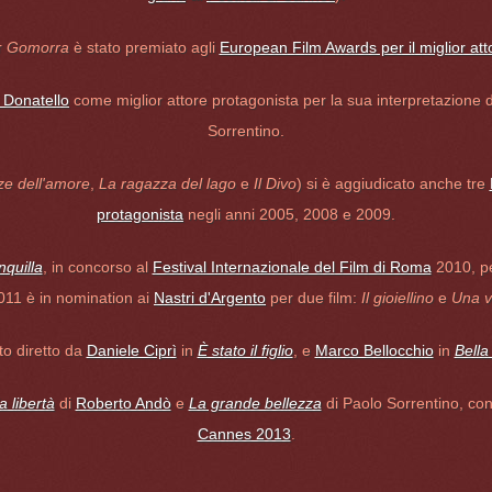
r
Gomorra
è stato premiato agli
European Film Awards per il miglior att
 Donatello
come miglior attore protagonista per la sua interpretazione d
Sorrentino.
e dell'amore
,
La ragazza del lago
e
Il Divo
) si è aggiudicato anche tre
protagonista
negli anni 2005, 2008 e 2009.
nquilla
, in concorso al
Festival Internazionale del Film di Roma
2010, pe
2011 è in nomination ai
Nastri d'Argento
per due film:
Il gioiellino
e
Una vi
to diretto da
Daniele Ciprì
in
È stato il figlio
, e
Marco Bellocchio
in
Bella
a libertà
di
Roberto Andò
e
La grande bellezza
di Paolo Sorrentino, con
Cannes 2013
.