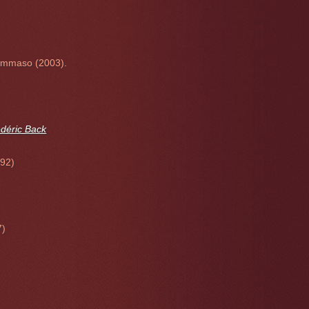
 Tommaso (2003).
déric Back
92)
7)