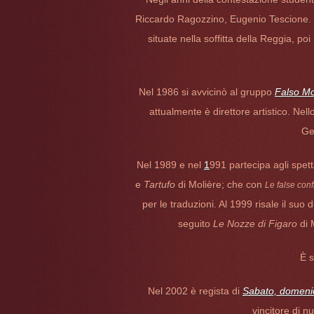
Riccardo Ragozzino, Eugenio Tescione. S
situate nella soffitta della Reggia, poi
Nel 1986 si avvicinò al gruppo
Falso M
attualmente è direttore artistico. Nel
Ge
Nel 1989 e nel
1
991 partecipa agli spet
e
Tartufo
di Molière; che con
Le false con
per le traduzioni. Al 1999 risale il su
seguito
Le Nozze di Figaro
di 
È s
Nel 2002 è regista di
Sabato, domenic
vincitore di 