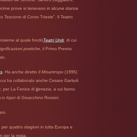
prime prove si tenevano in alcune stanze
zzo Tescione di Corso Trieste". Il Teatro
 insieme al quale fondò
Teatri Uniti
, di cui
ignificazioni poetiche
, il Primo Premio
ato.
is
. Ha anche diretto
Il Misantropo
(1995)
 cui ha collaborato anche Cesare Garboli
r, per La Fenice di
enezia, a cui fanno
V
di Gioacchino Rossini.
a in Algeri
ani.
a per quattro stagioni in tutta Europa e
 per la regia.