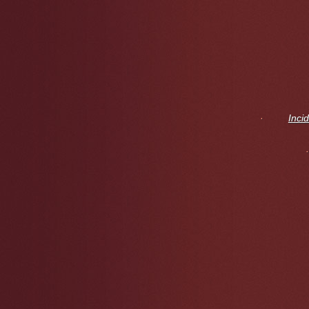
·
Incid