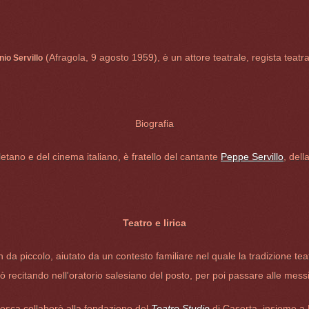
(Afragola, 9 agosto 1959), è un attore teatrale, regista teatra
io Servillo
Biografia
letano e del cinema italiano, è fratello del cantante
Peppe Servillo
, dell
Teatro e lirica
in da piccolo, aiutato da un contesto familiare nel quale la tradizione t
iò recitando nell'oratorio salesiano del posto, per poi passare alle me
tesca collaborò alla fondazione del
Teatro Studio
di Caserta, insieme a