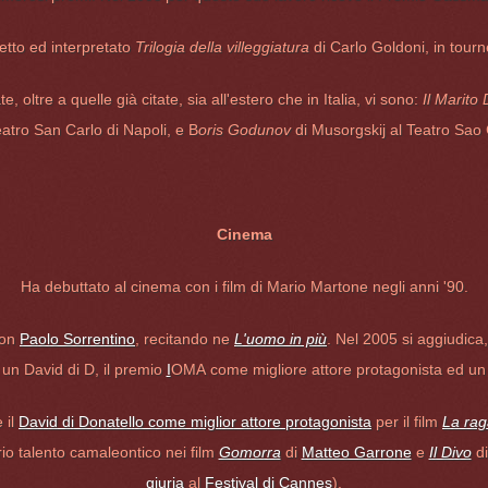
etto ed interpretato
Trilogia della villeggiatura
di Carlo Goldoni, in tour
te, oltre a quelle già citate, sia all'estero che in Italia, vi sono:
Il Marito
eatro San Carlo di Napoli, e B
oris Godunov
di Musorgskij al Teatro Sao 
Cinema
Ha debuttato al cinema con i film di Mario Martone negli anni '90.
 con
Paolo Sorrentino
, recitando ne
L'uomo in più
. Nel 2005 si aggiudica, 
 un David di D, il premio
I
OMA come migliore attore protagonista ed un 
 il
David di Donatello come miglior attore protagonista
per il film
La rag
io talento camaleontico nei film
Gomorra
di
Matteo Garrone
e
Il Divo
di
giuria
al
Festival di Cannes
).