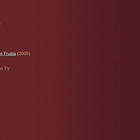
)
i Trupia
(2005)
lm TV
)