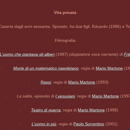
Vita privata
 Caserta dagli anni sessanta. Sposato, ha due figli, Eduardo (1996) e
Filmografia
L'uomo che piantava gli alberi
(1987) (doppiatore voce narrante) di
Fré
·
Morte di un matematico napoletano
, regia di
Mario Martone
(19
·
Rasoi
, regia di
Mario Martone
(1993)
·
La salita
, episodio di
I vesuviani
, regia di
Mario Martone
(199
·
Teatro di guerra
, regia di
Mario Martone
(1998)
·
L'uomo in più
, regia di
Paolo Sorrentino
(2001)