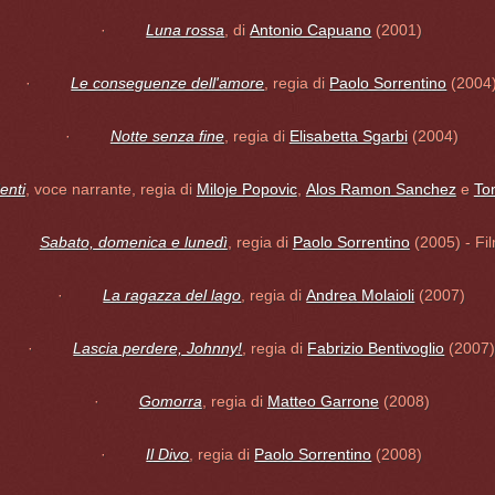
·
Luna rossa
, di
Antonio Capuano
(2001)
·
Le conseguenze dell'amore
, regia di
Paolo Sorrentino
(2004
·
Notte senza fine
, regia di
Elisabetta Sgarbi
(2004)
enti
, voce narrante, regia di
Miloje Popovic
,
Alos Ramon Sanchez
e
Ton
·
Sabato, domenica e lunedì
, regia di
Paolo Sorrentino
(2005) - Fi
·
La ragazza del lago
, regia di
Andrea Molaioli
(2007)
·
Lascia perdere, Johnny!
, regia di
Fabrizio Bentivoglio
(2007
·
Gomorra
, regia di
Matteo Garrone
(2008)
·
Il Divo
, regia di
Paolo Sorrentino
(2008)