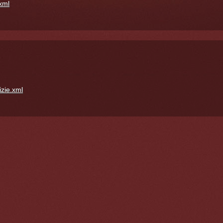
.xml
izie.xml